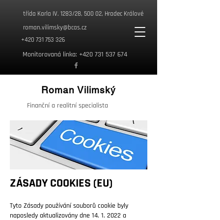
třída Karla IV. 1283/28, 500 02, Hradec Králové
roman.vilimsky@bcas.cz
+420 731 753 326
Monitorovaná linka:
+420 731 537 674
Roman Vilimský
Finanční a realitní specialista
ZÁSADY COOKIES (EU)
Tyto Zásady používání souborů cookie byly
naposledy aktualizovány dne
14. 1. 2022
a