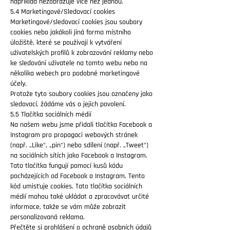
například nezobrazuje více než jednou.
5.4 Marketingové/Sledovací cookies
Marketingové/sledovací cookies jsou soubory
cookies nebo jakákoli jiná forma místního
úložiště, které se používají k vytváření
uživatelských profilů k zobrazování reklamy nebo
ke sledování uživatele na tomto webu nebo na
několika webech pro podobné marketingové
účely.
Protože tyto soubory cookies jsou označeny jako
sledovací, žádáme vás o jejich povolení.
5.5 Tlačítka sociálních médií
Na našem webu jsme přidali tlačítka Facebook a
Instagram pro propagaci webových stránek
(např. „Like“, „pin“) nebo sdílení (např. „Tweet“)
na sociálních sítích jako Facebook a Instagram.
Tato tlačítka fungují pomocí kusů kódu
pocházejících od Facebook a Instagram. Tento
kód umisťuje cookies. Tato tlačítka sociálních
médií mohou také ukládat a zpracovávat určité
informace, takže se vám může zobrazit
personalizovaná reklama.
Přečtěte si prohlášení o ochraně osobních údajů