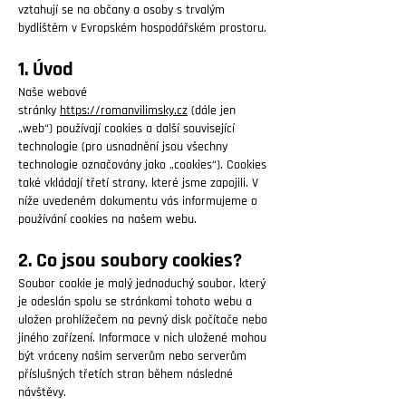
vztahují se na občany a osoby s trvalým
bydlištěm v Evropském hospodářském prostoru.
1. Úvod
Naše webové
stránky
https://romanvilimsky.cz
(dále jen
„web“) používají cookies a další související
technologie (pro usnadnění jsou všechny
technologie označovány jako „cookies“). Cookies
také vkládají třetí strany, které jsme zapojili. V
níže uvedeném dokumentu vás informujeme o
používání cookies na našem webu.
2. Co jsou soubory cookies?
Soubor cookie je malý jednoduchý soubor, který
je odeslán spolu se stránkami tohoto webu a
uložen prohlížečem na pevný disk počítače nebo
jiného zařízení. Informace v nich uložené mohou
být vráceny našim serverům nebo serverům
příslušných třetích stran během následné
návštěvy.