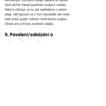
kontaktujte. Kontaktní údaje najdete ve spodní
části těchto Zásad používání souborů cookies.
Máte-li stížnost na to, jak nakládáme s vašimi
údaji, rádi bychom se o tom dozvěděli, ale máte
také právo podat stížnost kontrolnímu orgánu
(Úřadu pro ochranu osobních údajů).
9. Povolení/zakázání a
odstranění cookies
Pomocí internetového prohlížeče můžete
automaticky nebo ručně mazat soubory cookies.
Můžete také určit, že některé soubory cookies
nemusí být umístěny. Další možností je změnit
nastavení internetového prohlížeče tak, aby se
vám při každém uložení souboru cookies
zobrazila zpráva. Další informace o těchto
možnostech naleznete v Nápovědě vašeho
prohlížeče.
Vezměte prosím na vědomí, že náš web nemusí
fungovat správně, pokud jsou deaktivovány
všechny cookies. Pokud cookies smažete ve
svém prohlížeči, budou znovu umístěny po