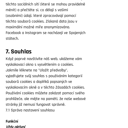
těchto sociálních sítí (které se mohou pravidelně
měnit) a přečtěte si, co dělají s vašimi
(osobními) údaji, které zpracovávají pomocí
těchto souborů cookies. Získaná data jsou v
maximální možné míře anonymizována.
Facebook a Instagram se nacházejí ve Spojených
státech.
7. Souhlas
Když poprvé navštívíte náš web, ukážeme vám
vyskakovací okno s vysvětlením o cookies.
Jakmile kliknete na "Uložit předvolby",
vyjadřujete svůj souhlas s používáním kategorií
souborů cookies a doplňků popsaných ve
vyskakovacím okně a v těchto Zásadách cookies.
Používání cookies můžete zakázat pomocí svého
prohlížeče, ale mějte na paměti, že naše webové
stránky již nemusí fungovat správně.
7.1 Správa nastavení souhlasu
Funkční
Vždy aktivní